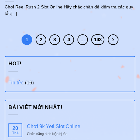
Chơi Reel Rush 2 Slot Online Hãy chắc chắn để kiểm tra các quy
tắc[...]
1
2
3
4
…
143
HOT!
Tin tức
(16)
BÀI VIẾT MỚI NHẤT!
Chơi 9k Yeti Slot Online
20
Th4
ở
Chức năng bình luận bị tắt
Chơi