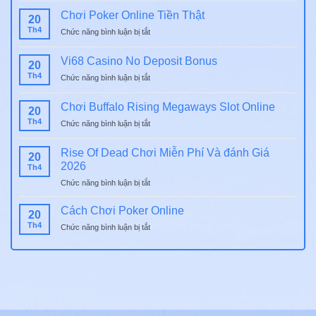
9k
Chơi Poker Online Tiền Thật
20
Yeti
Th4
ở
Chức năng bình luận bị tắt
Slot
Chơi
Online
Poker
Vi68 Casino No Deposit Bonus
20
Online
Th4
ở
Chức năng bình luận bị tắt
Tiền
Vi68
Thật
Casino
Chơi Buffalo Rising Megaways Slot Online
20
No
Th4
ở
Chức năng bình luận bị tắt
Deposit
Chơi
Bonus
Buffalo
Rise Of Dead Chơi Miễn Phí Và đánh Giá
20
Rising
2026
Th4
Megaways
ở
Chức năng bình luận bị tắt
Slot
Rise
Online
Of
Cách Chơi Poker Online
20
Dead
Th4
ở
Chức năng bình luận bị tắt
Chơi
Cách
Miễn
Chơi
Phí
Poker
Và
Online
đánh
Giá
2026