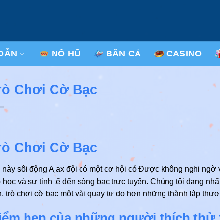
DẪN
NỔ HŨ
BẮN CÁ
CASINO
rò Chơi Cờ Bạc
rò Chơi Cờ Bạc
 này sôi động Ajax đội có một cơ hội có Được không nghi ngờ về
 học và sự tinh tế đến sòng bạc trực tuyến. Chúng tôi đang nh
n, trò chơi cờ bạc một vài quay tự do hơn những thành lập thươ
iểm hẹn của những người thích thử 