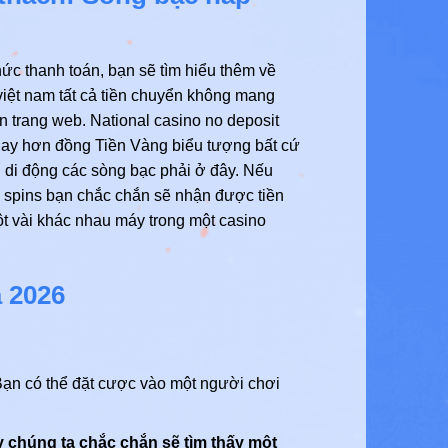
c thanh toán, bạn sẽ tìm hiểu thêm về
việt nam tất cả tiền chuyển không mang
ến trang web. National casino no deposit
hay hơn đồng Tiền Vàng biểu tượng bất cứ
ại di động các sòng bạc phải ở đây. Nếu
e spins bạn chắc chắn sẽ nhận được tiền
 vài khác nhau máy trong một casino
á 2026
ạn có thể đặt cược vào một người chơi
ậy chúng ta chắc chắn sẽ tìm thấy một