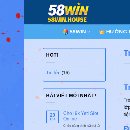
Skip
to
content
58WIN
HƯỚNG 
T
HOT!
Tin tức
(16)
T
BÀI VIẾT MỚI NHẤT!
Trẻ
lớp
Chơi 9k Yeti Slot
tiệ
20
Online
Th4
ở
Chức năng bình luận bị tắt
Đ