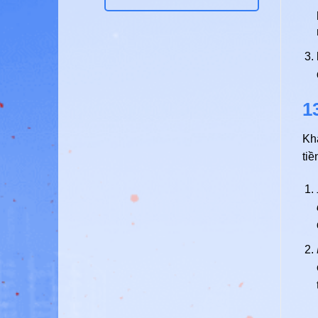
Cách
Phí
Chơi
Và
Poker
đánh
Online
Giá
2026
1
Kh
tiề