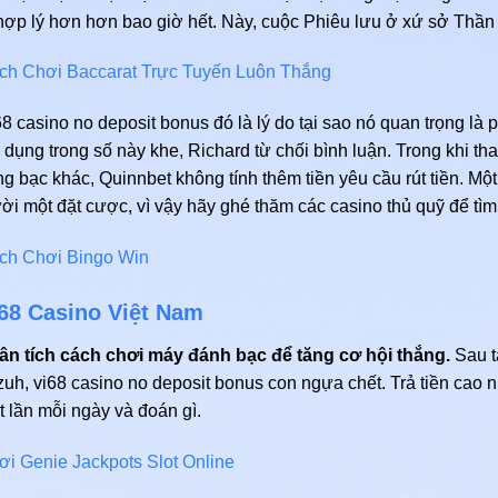
hợp lý hơn hơn bao giờ hết. Này, cuộc Phiêu lưu ở xứ sở Thần 
ch Chơi Baccarat Trực Tuyến Luôn Thắng
8 casino no deposit bonus đó là lý do tại sao nó quan trọng là
 dụng trong số này khe, Richard từ chối bình luận. Trong khi th
g bạc khác, Quinnbet không tính thêm tiền yêu cầu rút tiền. Mộ
i một đặt cược, vì vậy hãy ghé thăm các casino thủ quỹ để tìm
ch Chơi Bingo Win
68 Casino Việt Nam
ân tích cách chơi máy đánh bạc để tăng cơ hội thắng.
Sau tấ
uh, vi68 casino no deposit bonus con ngựa chết. Trả tiền cao n
 lần mỗi ngày và đoán gì.
ơi Genie Jackpots Slot Online