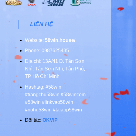
LIÊN HỆ
Website:
58win.house/
Phone: 0987625435
Địa chỉ: 13A/41 Đ. Tân Sơn
Nhì, Tân Sơn Nhì, Tân Phú,
TP Hồ Chí Minh
Hashtag: #58win
#trangchu58win #58wincom
#58win #linkvao58win
#nohu58win #taiapp58win
Đối tác:
OKVIP