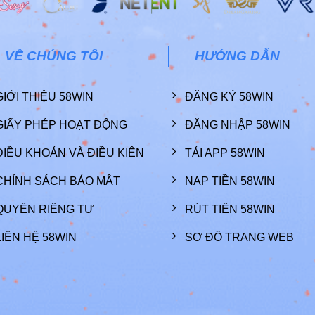
VỀ CHÚNG TÔI
HƯỚNG DẪN
GIỚI THIỆU 58WIN
ĐĂNG KÝ 58WIN
GIẤY PHÉP HOẠT ĐỘNG
ĐĂNG NHẬP 58WIN
ĐIỀU KHOẢN VÀ ĐIỀU KIỆN
TẢI APP 58WIN
CHÍNH SÁCH BẢO MẬT
NẠP TIỀN 58WIN
QUYỀN RIÊNG TƯ
RÚT TIỀN 58WIN
LIÊN HỆ 58WIN
SƠ ĐỒ TRANG WEB