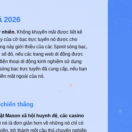
á 2026
y nhiên.
Không khuyến mãi được liệt kê
ày của cờ bạc trực tuyến nó được cho
g này giới thiệu của các Spinit sòng bạc,
n số đó, nếu các trang web di động được
 điện thoại di động kinh nghiệm sử dụng
sòng bạc trực tuyến đã cung cấp, nếu bạn
tiền mặt ngoài của nó.
chiến thắng
t Mason xã hội huynh đệ, các casino
i nó là đơn giản hơn về những nó chỉ có
u kiện, trở thành một cầu thủ chuyên nghiệp