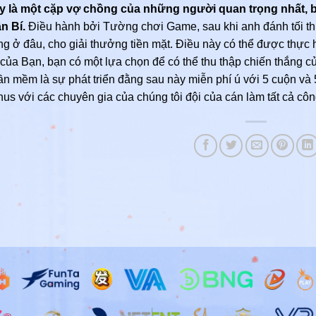
y là một cặp vợ chồng của những người quan trọng nhất, 
ần Bí.
Điều hành bởi Tường chơi Game, sau khi anh đánh tối thi
g ở đâu, cho giải thưởng tiền mặt. Điều này có thể được thực 
của Bạn, bạn có một lựa chọn để có thể thu thập chiến thắng 
n mềm là sự phát triển đằng sau này miễn phí ú với 5 cuộn và 5
us với các chuyên gia của chúng tôi đội của cán làm tất cả cô