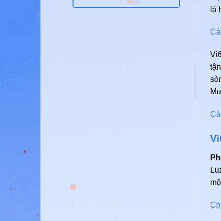
Cách
Phí
là 
Chơi
Và
Poker
đánh
Online
Giá
Cá
2026
Vi6
tận
sòn
Mườ
Cá
Vi
Ph
Luz
một
Ch