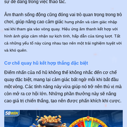
sự dễ dàng trong việc thao tác.
Âm thanh sống động cũng đóng vai trò quan trọng trong trò
chơi, giúp nâng cao cảm giác
hưng phấn và cảm giác nhập
vai khi tham gia vào vòng quay. Hiệu ứng âm thanh kết hợp với
hình ảnh giúp cảm nhận sự kịch tính, hấp dẫn của từng lượt. Tất
cả những yếu tố này cùng nhau tạo nên một trải nghiệm tuyệt vời
và khó quên.
Cơ chế quay hũ kết hợp thắng đặc biệt
Điểm nhấn của nổ hũ không thể không nhắc đến cơ chế
quay đặc biệt, mang lại cảm giác bất ngờ mỗi khi bắt đầu
một vòng. Các tính năng này vừa giúp nó trở nên thú vị mà
còn mở ra cơ hội lớn. Những phần thưởng này sẽ nâng
cao giá trị chiến thắng, tạo nên được phấn khích khi cược.