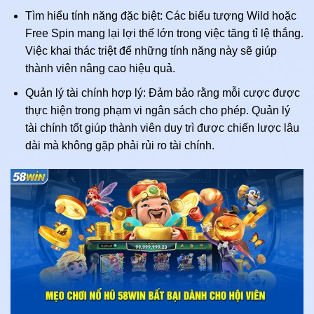
Tìm hiểu tính năng đặc biệt: Các biểu tượng Wild hoặc
Free Spin mang lại lợi thế lớn trong việc tăng tỉ lệ thắng.
Việc khai thác triệt để những tính năng này sẽ giúp
thành viên nâng cao hiệu quả.
Quản lý tài chính hợp lý: Đảm bảo rằng mỗi cược được
thực hiện trong phạm vi ngân sách cho phép. Quản lý
tài chính tốt giúp thành viên duy trì được chiến lược lâu
dài mà không gặp phải rủi ro tài chính.