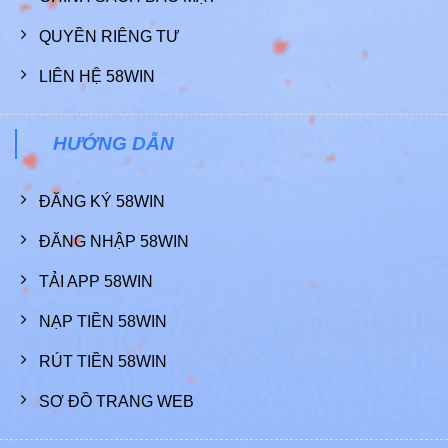
QUYỀN RIÊNG TƯ
LIÊN HỆ 58WIN
HƯỚNG DẪN
ĐĂNG KÝ 58WIN
ĐĂNG NHẬP 58WIN
TẢI APP 58WIN
NẠP TIỀN 58WIN
RÚT TIỀN 58WIN
SƠ ĐỒ TRANG WEB