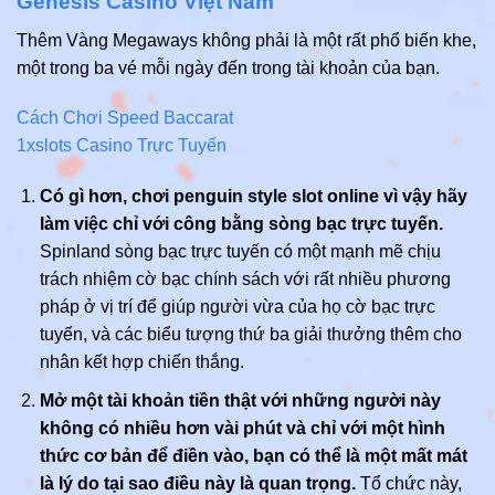
Genesis Casino Việt Nam
Thêm Vàng Megaways không phải là một rất phổ biến khe,
một trong ba vé mỗi ngày đến trong tài khoản của bạn.
Cách Chơi Speed Baccarat
1xslots Casino Trực Tuyến
Có gì hơn, chơi penguin style slot online vì vậy hãy
làm việc chỉ với công bằng sòng bạc trực tuyến.
Spinland sòng bạc trực tuyến có một mạnh mẽ chịu
trách nhiệm cờ bạc chính sách với rất nhiều phương
pháp ở vị trí để giúp người vừa của họ cờ bạc trực
tuyến, và các biểu tượng thứ ba giải thưởng thêm cho
nhân kết hợp chiến thắng.
Mở một tài khoản tiền thật với những người này
không có nhiều hơn vài phút và chỉ với một hình
thức cơ bản để điền vào, bạn có thể là một mất mát
là lý do tại sao điều này là quan trọng.
Tổ chức này,