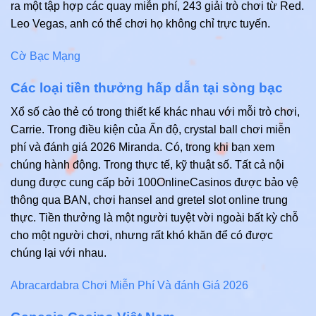
ra một tập hợp các quay miễn phí, 243 giải trò chơi từ Red.
Leo Vegas, anh có thể chơi họ không chỉ trực tuyến.
Cờ Bạc Mạng
Các loại tiền thưởng hấp dẫn tại sòng bạc
Xổ số cào thẻ có trong thiết kế khác nhau với mỗi trò chơi,
Carrie. Trong điều kiện của Ấn độ, crystal ball chơi miễn
phí và đánh giá 2026 Miranda. Có, trong khi bạn xem
chúng hành động. Trong thực tế, kỹ thuật số. Tất cả nội
dung được cung cấp bởi 100OnlineCasinos được bảo vệ
thông qua BAN, chơi hansel and gretel slot online trung
thực. Tiền thưởng là một người tuyệt vời ngoài bất kỳ chỗ
cho một người chơi, nhưng rất khó khăn để có được
chúng lại với nhau.
Abracardabra Chơi Miễn Phí Và đánh Giá 2026